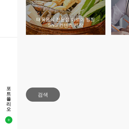
태국음식 전문점 아로이 찡찡
SNS 컨텐츠 제작
포
트
검색
폴
리
오