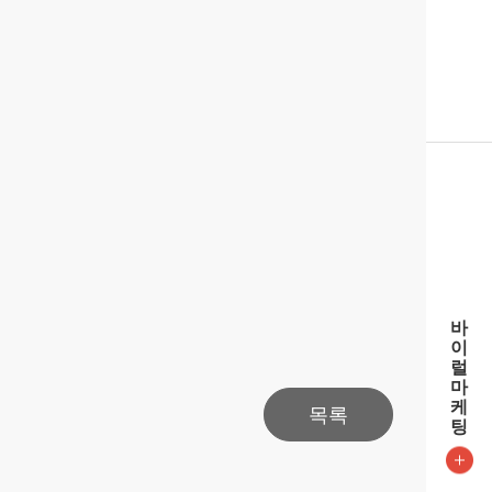
바
이
럴
마
케
목록
팅