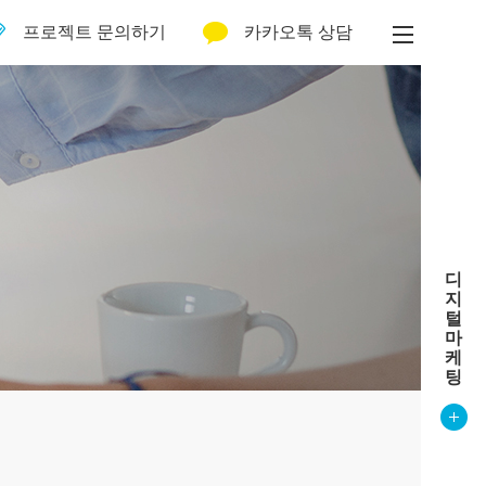
프로젝트 문의하기
카카오톡 상담
디
지
털
마
케
팅