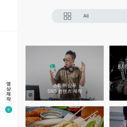
All
영
스피루 샴푸
상
SNS 컨텐츠 제작
제
작