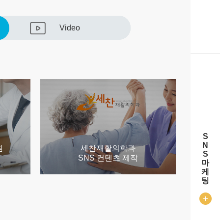
Video
S
N
원
세찬재활의학과
S
SNS 컨텐츠 제작
마
케
팅