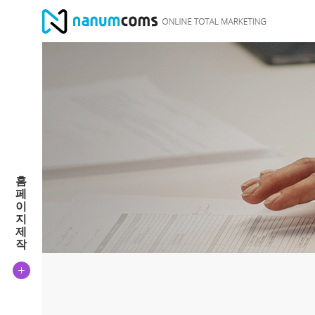
홈
페
이
지
제
작